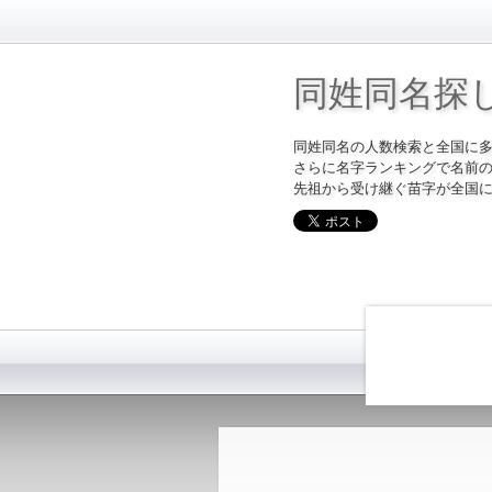
同姓同名探
同姓同名の人数検索と全国に
さらに名字ランキングで名前
先祖から受け継ぐ苗字が全国