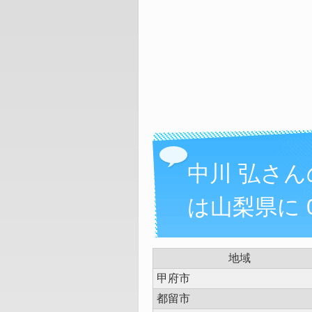
中川 弘さ
は山梨県に 
地域
甲府市
都留市