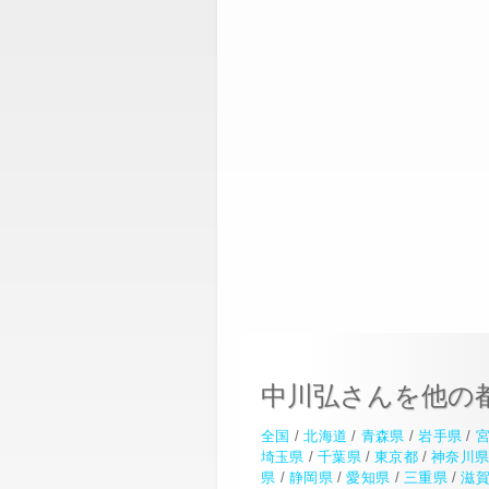
中川弘さんを他の
全国
/
北海道
/
青森県
/
岩手県
/
埼玉県
/
千葉県
/
東京都
/
神奈川
県
/
静岡県
/
愛知県
/
三重県
/
滋