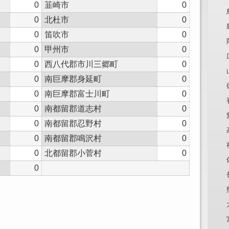
0
韮崎市
0
0
北杜市
0
0
笛吹市
0
0
甲州市
0
0
西八代郡市川三郷町
0
0
南巨摩郡身延町
0
0
南巨摩郡富士川町
0
0
南都留郡道志村
0
0
南都留郡忍野村
0
0
南都留郡鳴沢村
0
0
北都留郡小菅村
0
0