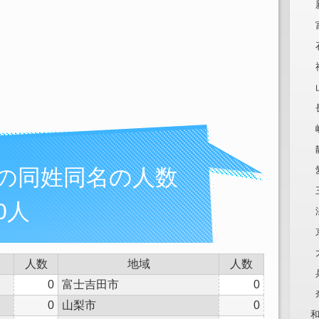
んの同姓同名の人数
0人
人数
地域
人数
0
富士吉田市
0
0
山梨市
0