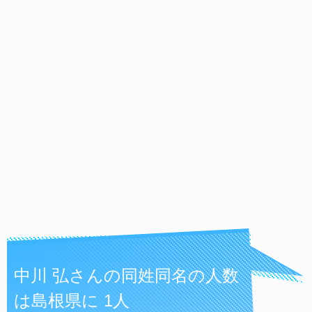
中川 弘さんの同姓同名の人数
は島根県に 1人