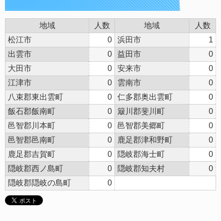
地域
人数
地域
人数
松江市
0
浜田市
1
出雲市
0
益田市
0
大田市
0
安来市
0
江津市
0
雲南市
0
八束郡東出雲町
0
仁多郡奥出雲町
0
飯石郡飯南町
0
簸川郡斐川町
0
邑智郡川本町
0
邑智郡美郷町
0
邑智郡邑南町
0
鹿足郡津和野町
0
鹿足郡吉賀町
0
隠岐郡海士町
0
隠岐郡西ノ島町
0
隠岐郡知夫村
0
隠岐郡隠岐の島町
0