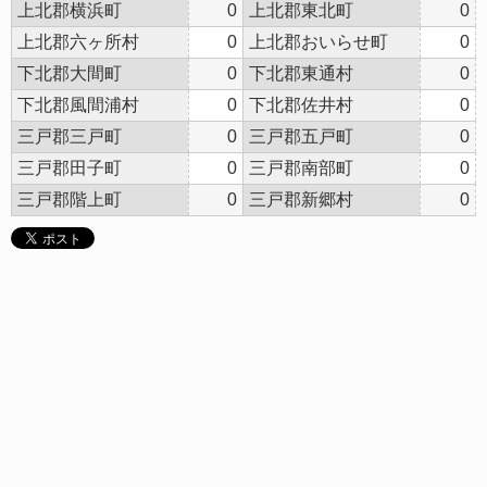
上北郡横浜町
0
上北郡東北町
0
上北郡六ヶ所村
0
上北郡おいらせ町
0
下北郡大間町
0
下北郡東通村
0
下北郡風間浦村
0
下北郡佐井村
0
三戸郡三戸町
0
三戸郡五戸町
0
三戸郡田子町
0
三戸郡南部町
0
三戸郡階上町
0
三戸郡新郷村
0