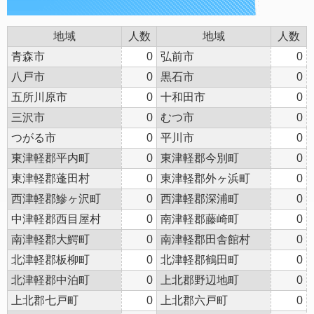
地域
人数
地域
人数
青森市
0
弘前市
0
八戸市
0
黒石市
0
五所川原市
0
十和田市
0
三沢市
0
むつ市
0
つがる市
0
平川市
0
東津軽郡平内町
0
東津軽郡今別町
0
東津軽郡蓬田村
0
東津軽郡外ヶ浜町
0
西津軽郡鰺ヶ沢町
0
西津軽郡深浦町
0
中津軽郡西目屋村
0
南津軽郡藤崎町
0
南津軽郡大鰐町
0
南津軽郡田舎館村
0
北津軽郡板柳町
0
北津軽郡鶴田町
0
北津軽郡中泊町
0
上北郡野辺地町
0
上北郡七戸町
0
上北郡六戸町
0