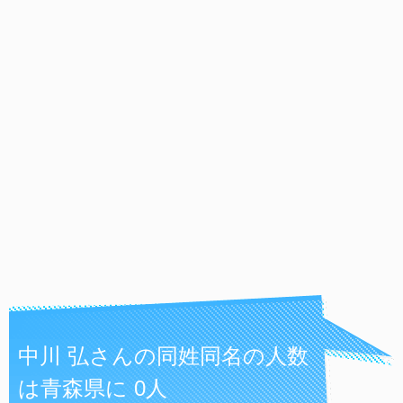
中川 弘さんの同姓同名の人数
は青森県に 0人