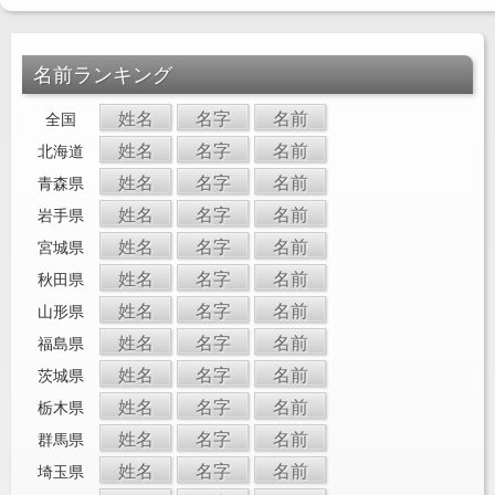
名前ランキング
姓名
名字
名前
全国
姓名
名字
名前
北海道
姓名
名字
名前
青森県
姓名
名字
名前
岩手県
姓名
名字
名前
宮城県
姓名
名字
名前
秋田県
姓名
名字
名前
山形県
姓名
名字
名前
福島県
姓名
名字
名前
茨城県
姓名
名字
名前
栃木県
姓名
名字
名前
群馬県
姓名
名字
名前
埼玉県