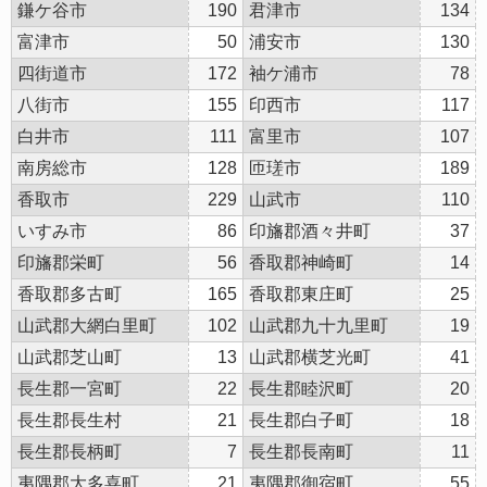
鎌ケ谷市
190
君津市
134
富津市
50
浦安市
130
四街道市
172
袖ケ浦市
78
八街市
155
印西市
117
白井市
111
富里市
107
南房総市
128
匝瑳市
189
香取市
229
山武市
110
いすみ市
86
印旛郡酒々井町
37
印旛郡栄町
56
香取郡神崎町
14
香取郡多古町
165
香取郡東庄町
25
山武郡大網白里町
102
山武郡九十九里町
19
山武郡芝山町
13
山武郡横芝光町
41
長生郡一宮町
22
長生郡睦沢町
20
長生郡長生村
21
長生郡白子町
18
長生郡長柄町
7
長生郡長南町
11
夷隅郡大多喜町
21
夷隅郡御宿町
55