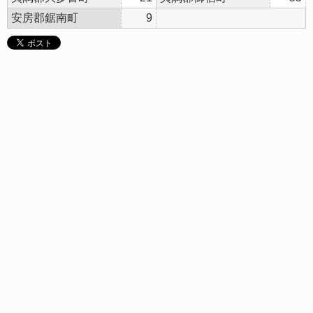
安房郡鋸南町
9