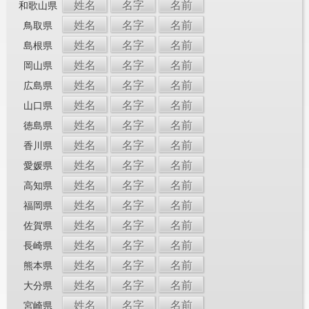
姓名
名字
名前
和歌山県
姓名
名字
名前
鳥取県
姓名
名字
名前
島根県
姓名
名字
名前
岡山県
姓名
名字
名前
広島県
姓名
名字
名前
山口県
姓名
名字
名前
徳島県
姓名
名字
名前
香川県
姓名
名字
名前
愛媛県
姓名
名字
名前
高知県
姓名
名字
名前
福岡県
姓名
名字
名前
佐賀県
姓名
名字
名前
長崎県
姓名
名字
名前
熊本県
姓名
名字
名前
大分県
姓名
名字
名前
宮崎県