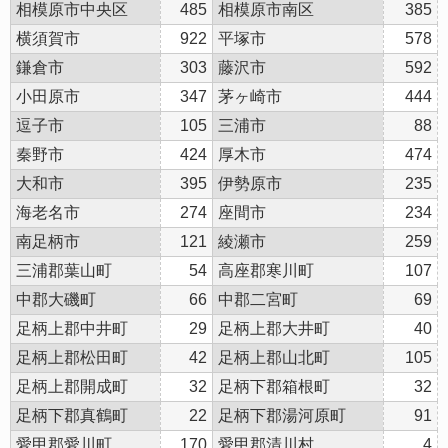
相模原市中央区
485
相模原市南区
385
横須賀市
922
平塚市
578
鎌倉市
303
藤沢市
592
小田原市
347
茅ヶ崎市
444
逗子市
105
三浦市
88
秦野市
424
厚木市
474
大和市
395
伊勢原市
235
海老名市
274
座間市
234
南足柄市
121
綾瀬市
259
三浦郡葉山町
54
高座郡寒川町
107
中郡大磯町
66
中郡二宮町
69
足柄上郡中井町
29
足柄上郡大井町
40
足柄上郡松田町
42
足柄上郡山北町
105
足柄上郡開成町
32
足柄下郡箱根町
32
足柄下郡真鶴町
22
足柄下郡湯河原町
91
愛甲郡愛川町
170
愛甲郡清川村
4