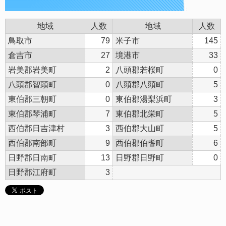
地域
人数
地域
人数
鳥取市
79
米子市
145
倉吉市
27
境港市
33
岩美郡岩美町
2
八頭郡若桜町
0
八頭郡智頭町
0
八頭郡八頭町
5
東伯郡三朝町
0
東伯郡湯梨浜町
3
東伯郡琴浦町
7
東伯郡北栄町
5
西伯郡日吉津村
3
西伯郡大山町
5
西伯郡南部町
9
西伯郡伯耆町
6
日野郡日南町
13
日野郡日野町
0
日野郡江府町
3