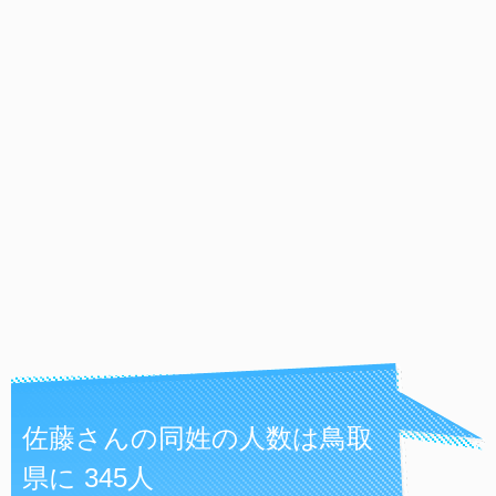
佐藤さんの同姓の人数は鳥取
県に 345人