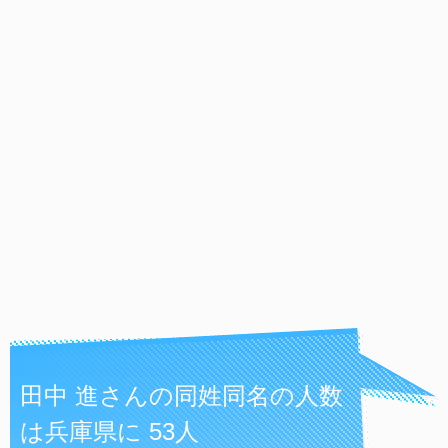
田中 進さんの同姓同名の人数
は兵庫県に 53人