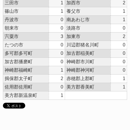
三田市
1
加西市
2
篠山市
1
養父市
1
丹波市
0
南あわじ市
1
朝来市
0
淡路市
0
宍粟市
3
加東市
2
たつの市
0
川辺郡猪名川町
0
多可郡多可町
0
加古郡稲美町
0
加古郡播磨町
0
神崎郡市川町
0
神崎郡福崎町
1
神崎郡神河町
0
揖保郡太子町
2
赤穂郡上郡町
1
佐用郡佐用町
0
美方郡香美町
1
美方郡新温泉町
1