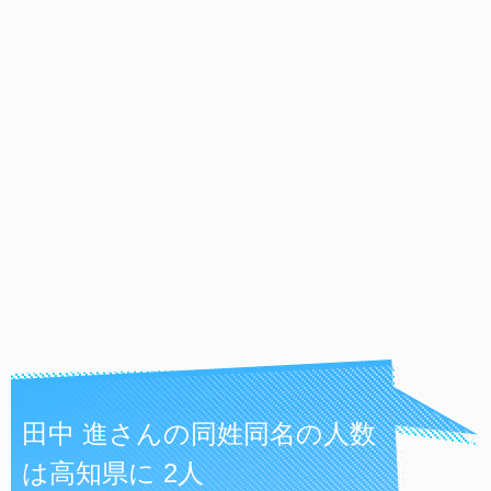
田中 進さんの同姓同名の人数
は高知県に 2人