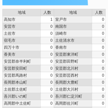
地域
人数
地域
人数
高知市
1
室戸市
0
安芸市
0
南国市
0
土佐市
0
須崎市
0
宿毛市
0
土佐清水市
0
四万十市
0
香南市
0
香美市
0
安芸郡東洋町
0
安芸郡奈半利町
0
安芸郡田野町
0
安芸郡安田町
0
安芸郡北川村
0
安芸郡馬路村
0
安芸郡芸西村
0
長岡郡本山町
0
長岡郡大豊町
0
土佐郡土佐町
0
土佐郡大川村
0
吾川郡いの町
0
吾川郡仁淀川町
0
高岡郡中土佐町
0
高岡郡佐川町
0