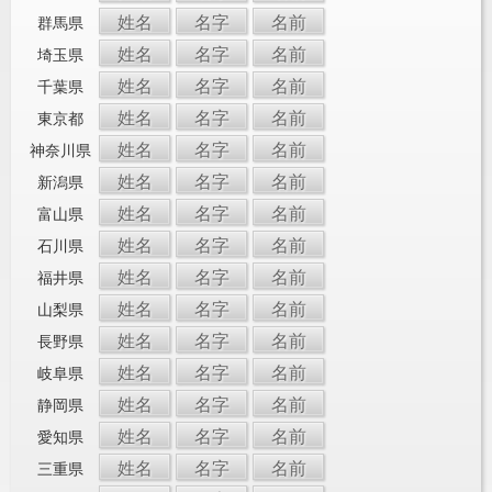
姓名
名字
名前
群馬県
姓名
名字
名前
埼玉県
姓名
名字
名前
千葉県
姓名
名字
名前
東京都
姓名
名字
名前
神奈川県
姓名
名字
名前
新潟県
姓名
名字
名前
富山県
姓名
名字
名前
石川県
姓名
名字
名前
福井県
姓名
名字
名前
山梨県
姓名
名字
名前
長野県
姓名
名字
名前
岐阜県
姓名
名字
名前
静岡県
姓名
名字
名前
愛知県
姓名
名字
名前
三重県