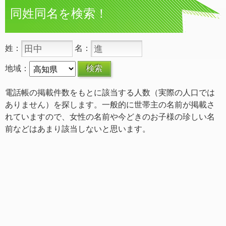
同姓同名を検索！
姓：
名：
地域：
電話帳の掲載件数をもとに該当する人数（実際の人口では
ありません）を探します。一般的に世帯主の名前が掲載さ
れていますので、女性の名前や今どきのお子様の珍しい名
前などはあまり該当しないと思います。