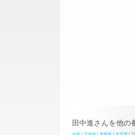
田中進さんを他の
全国
/
北海道
/
青森県
/
岩手県
/