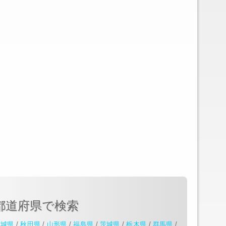
都道府県で検索
宮城県
/
秋田県
/
山形県
/
福島県
/
茨城県
/
栃木県
/
群馬県
/