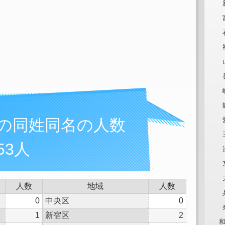
んの同姓同名の人数
53人
人数
地域
人数
0
中央区
0
1
新宿区
2