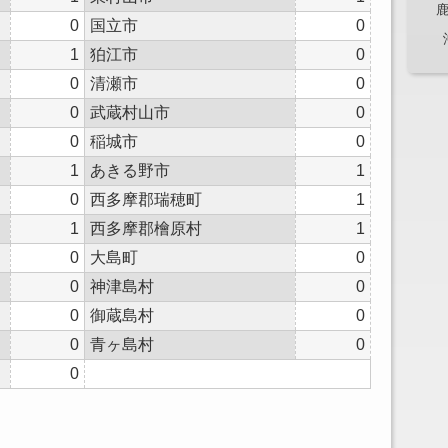
0
国立市
0
1
狛江市
0
0
清瀬市
0
0
武蔵村山市
0
0
稲城市
0
1
あきる野市
1
0
西多摩郡瑞穂町
1
1
西多摩郡檜原村
1
0
大島町
0
0
神津島村
0
0
御蔵島村
0
0
青ヶ島村
0
0