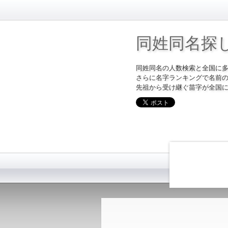
同姓同名探
同姓同名の人数検索と全国に
さらに名字ランキングで名前
先祖から受け継ぐ苗字が全国