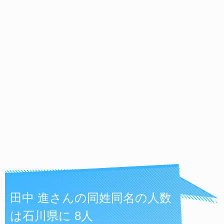
田中 進さんの同姓同名の人数
は石川県に 8人