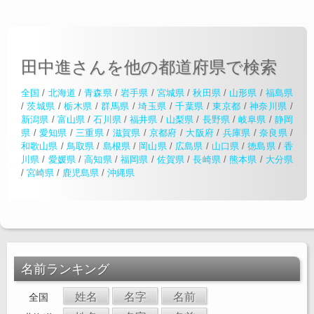
田中進さんを他の都道府県で検索
全国
/
北海道
/
青森県
/
岩手県
/
宮城県
/
秋田県
/
山形県
/
福島県
/
茨城県
/
栃木県
/
群馬県
/
埼玉県
/
千葉県
/
東京都
/
神奈川県
/
新潟県
/
富山県
/
石川県
/
福井県
/
山梨県
/
長野県
/
岐阜県
/
静岡
県
/
愛知県
/
三重県
/
滋賀県
/
京都府
/
大阪府
/
兵庫県
/
奈良県
/
和歌山県
/
鳥取県
/
島根県
/
岡山県
/
広島県
/
山口県
/
徳島県
/
香
川県
/
愛媛県
/
高知県
/
福岡県
/
佐賀県
/
長崎県
/
熊本県
/
大分県
/
宮崎県
/
鹿児島県
/
沖縄県
名前ランキング
姓名
名字
名前
全国