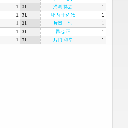
1
31
溝渕 博之
1
1
31
坪内 千佐代
1
1
31
片岡 一浩
1
1
31
堀地 正
1
1
31
片岡 和幸
1