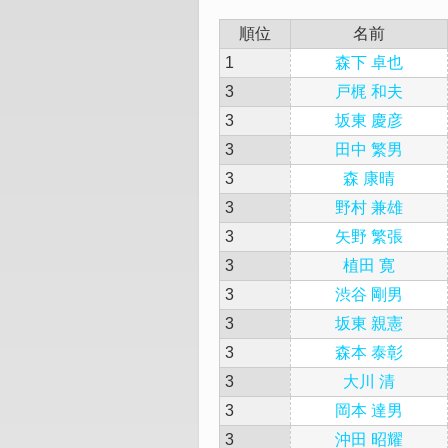
順位
名前
1
森下 卓也
3
戸梶 和夫
3
坂東 慶彦
3
田中 繁男
3
森 康晴
3
野村 兼雄
3
矢野 繁張
3
植田 寛
3
渋谷 剛男
3
坂東 親憲
3
森本 泰彰
3
大川 清
3
岡本 達男
3
沖田 昭耀