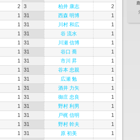
2
3
柏井 康志
2
1
31
西森 明博
1
1
31
川村 和広
1
1
31
谷 流水
1
1
31
川瀬 信博
1
1
31
谷口 喬
1
1
31
市川 昇
1
1
31
谷本 忠親
1
1
31
広瀬 勉
1
1
31
酒井 力矢
1
1
31
御庄 忠良
1
1
31
野村 利男
1
1
31
戸梶 信明
1
1
31
野村 幹夫
1
1
31
原 初美
1