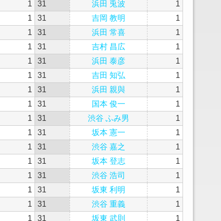
1
31
浜田 兎波
1
1
31
吉岡 教明
1
1
31
浜田 常喜
1
1
31
吉村 昌広
1
1
31
浜田 泰彦
1
1
31
吉田 知弘
1
1
31
浜田 親與
1
1
31
国本 俊一
1
1
31
渋谷 ふみ男
1
1
31
坂本 憲一
1
1
31
渋谷 嘉之
1
1
31
坂本 登志
1
1
31
渋谷 浩司
1
1
31
坂東 利明
1
1
31
渋谷 重義
1
1
31
坂東 武則
1