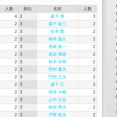
人数
順位
名前
人数
4
2
森下 博
3
2
3
森下 範三
2
2
3
杉本 繁
2
2
3
桐本 義久
2
2
3
尾崎 真一
2
2
3
黒岩 満雄
2
2
3
秋本 年晴
2
2
3
野村 重夫
2
2
3
門田 正夫
2
2
3
森下 正
2
2
3
岡本 大輔
2
2
3
山中 正吉
2
2
3
柏井 秀夫
2
2
3
戸梶 範夫
2