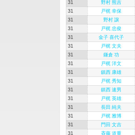
31
野村 熊吉
31
戸梶 幸保
31
野村 譲
31
戸梶 忠俊
31
金子 喜代子
31
戸梶 文夫
31
鎌倉 功
31
戸梶 洋文
31
鎮西 康雄
31
戸梶 秀知
31
鎮西 速男
31
戸梶 英雄
31
長田 純夫
31
戸梶 雅博
31
門田 文吉
31
斉藤 道重