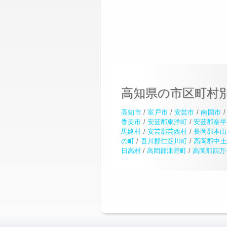
高知県の市区町村
高知市
/
室戸市
/
安芸市
/
南国市
香美市
/
安芸郡東洋町
/
安芸郡奈半
馬路村
/
安芸郡芸西村
/
長岡郡本山
の町
/
吾川郡仁淀川町
/
高岡郡中土
日高村
/
高岡郡津野町
/
高岡郡四万