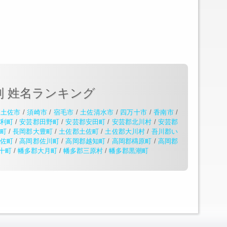
別 姓名ランキング
/
土佐市
/
須崎市
/
宿毛市
/
土佐清水市
/
四万十市
/
香南市
/
利町
/
安芸郡田野町
/
安芸郡安田町
/
安芸郡北川村
/
安芸郡
町
/
長岡郡大豊町
/
土佐郡土佐町
/
土佐郡大川村
/
吾川郡い
佐町
/
高岡郡佐川町
/
高岡郡越知町
/
高岡郡檮原町
/
高岡郡
十町
/
幡多郡大月町
/
幡多郡三原村
/
幡多郡黒潮町