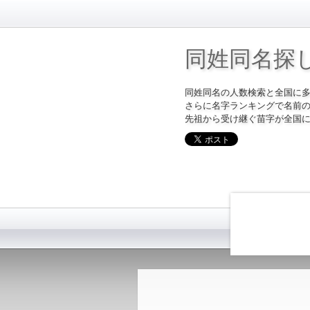
同姓同名探
同姓同名の人数検索と全国に
さらに名字ランキングで名前
先祖から受け継ぐ苗字が全国