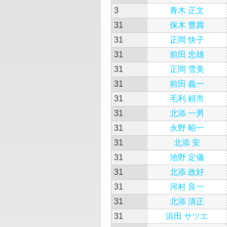
3
青木 正文
31
保木 豊壽
31
正岡 快子
31
前田 忠雄
31
正岡 雪美
31
前田 義一
31
毛利 頼市
31
北添 一男
31
永野 昭一
31
北添 安
31
池野 定儀
31
北添 政好
31
河村 良一
31
北添 清正
31
浜田 サツエ