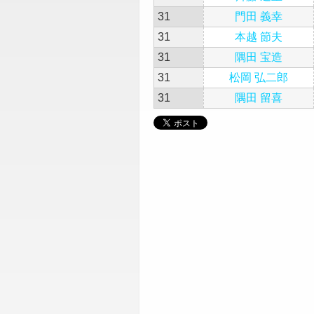
31
門田 義幸
31
本越 節夫
31
隅田 宝造
31
松岡 弘二郎
31
隅田 留喜