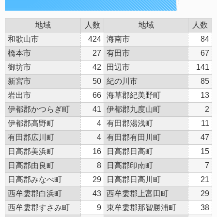
地域
人数
地域
人数
和歌山市
424
海南市
84
橋本市
27
有田市
67
御坊市
42
田辺市
141
新宮市
50
紀の川市
85
岩出市
66
海草郡紀美野町
13
伊都郡かつらぎ町
41
伊都郡九度山町
2
伊都郡高野町
4
有田郡湯浅町
11
有田郡広川町
4
有田郡有田川町
47
日高郡美浜町
16
日高郡日高町
15
日高郡由良町
8
日高郡印南町
7
日高郡みなべ町
29
日高郡日高川町
21
西牟婁郡白浜町
43
西牟婁郡上富田町
29
西牟婁郡すさみ町
9
東牟婁郡那智勝浦町
38