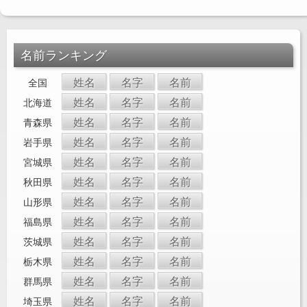
名前ランキング
姓名
名字
名前
全国
姓名
名字
名前
北海道
姓名
名字
名前
青森県
姓名
名字
名前
岩手県
姓名
名字
名前
宮城県
姓名
名字
名前
秋田県
姓名
名字
名前
山形県
姓名
名字
名前
福島県
姓名
名字
名前
茨城県
姓名
名字
名前
栃木県
姓名
名字
名前
群馬県
姓名
名字
名前
埼玉県