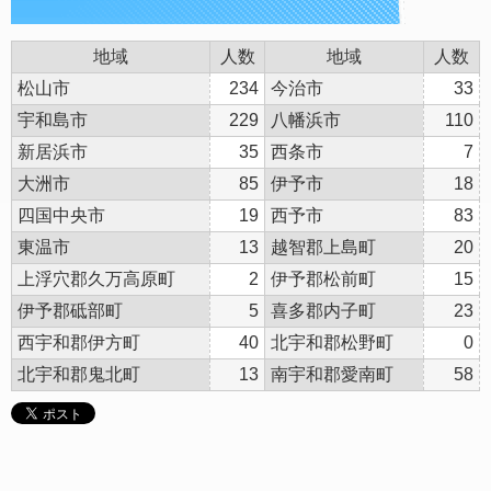
地域
人数
地域
人数
松山市
234
今治市
33
宇和島市
229
八幡浜市
110
新居浜市
35
西条市
7
大洲市
85
伊予市
18
四国中央市
19
西予市
83
東温市
13
越智郡上島町
20
上浮穴郡久万高原町
2
伊予郡松前町
15
伊予郡砥部町
5
喜多郡内子町
23
西宇和郡伊方町
40
北宇和郡松野町
0
北宇和郡鬼北町
13
南宇和郡愛南町
58