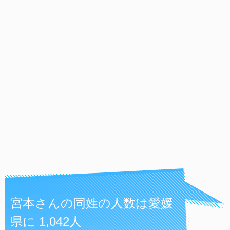
宮本さんの同姓の人数は愛媛
県に 1,042人