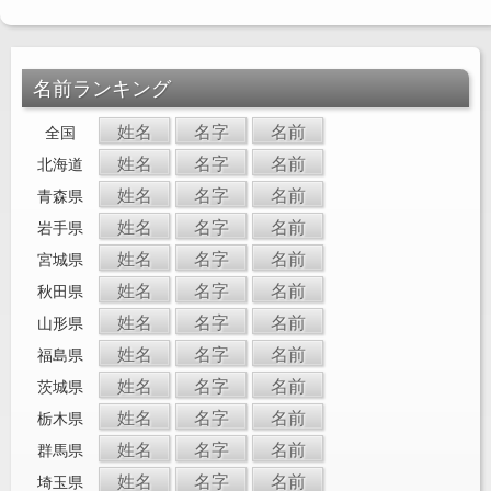
名前ランキング
姓名
名字
名前
全国
姓名
名字
名前
北海道
姓名
名字
名前
青森県
姓名
名字
名前
岩手県
姓名
名字
名前
宮城県
姓名
名字
名前
秋田県
姓名
名字
名前
山形県
姓名
名字
名前
福島県
姓名
名字
名前
茨城県
姓名
名字
名前
栃木県
姓名
名字
名前
群馬県
姓名
名字
名前
埼玉県