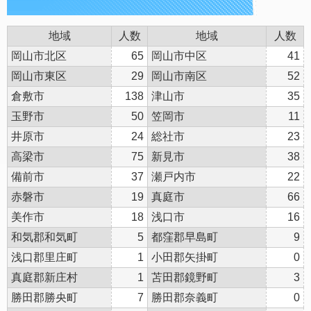
地域
人数
地域
人数
岡山市北区
65
岡山市中区
41
岡山市東区
29
岡山市南区
52
倉敷市
138
津山市
35
玉野市
50
笠岡市
11
井原市
24
総社市
23
高梁市
75
新見市
38
備前市
37
瀬戸内市
22
赤磐市
19
真庭市
66
美作市
18
浅口市
16
和気郡和気町
5
都窪郡早島町
9
浅口郡里庄町
1
小田郡矢掛町
0
真庭郡新庄村
1
苫田郡鏡野町
3
勝田郡勝央町
7
勝田郡奈義町
0