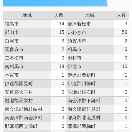
地域
人数
地域
人数
福島市
14
会津若松市
3
郡山市
15
いわき市
56
白河市
3
須賀川市
2
喜多方市
2
相馬市
0
二本松市
0
田村市
0
南相馬市
18
伊達市
10
本宮市
1
伊達郡桑折町
1
伊達郡国見町
0
伊達郡川俣町
1
安達郡大玉村
0
岩瀬郡鏡石町
0
岩瀬郡天栄村
1
南会津郡下郷町
0
南会津郡檜枝岐村
0
南会津郡只見町
0
南会津郡南会津町
0
耶麻郡北塩原村
0
耶麻郡西会津町
0
耶麻郡磐梯町
1