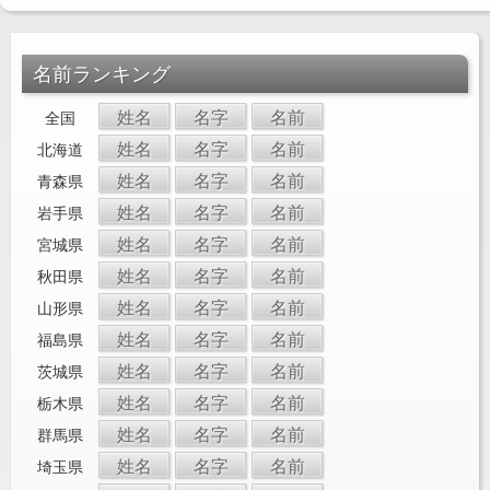
名前ランキング
姓名
名字
名前
全国
姓名
名字
名前
北海道
姓名
名字
名前
青森県
姓名
名字
名前
岩手県
姓名
名字
名前
宮城県
姓名
名字
名前
秋田県
姓名
名字
名前
山形県
姓名
名字
名前
福島県
姓名
名字
名前
茨城県
姓名
名字
名前
栃木県
姓名
名字
名前
群馬県
姓名
名字
名前
埼玉県