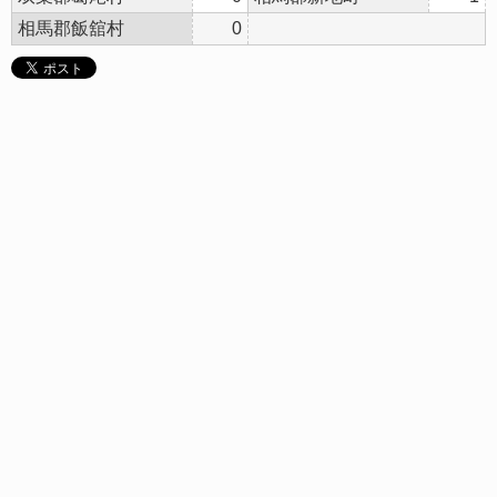
相馬郡飯舘村
0