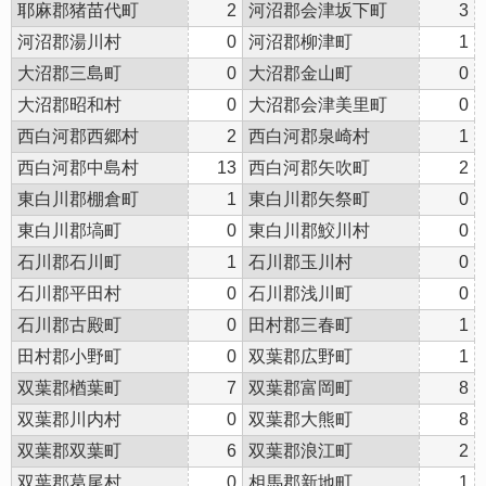
耶麻郡猪苗代町
2
河沼郡会津坂下町
3
河沼郡湯川村
0
河沼郡柳津町
1
大沼郡三島町
0
大沼郡金山町
0
大沼郡昭和村
0
大沼郡会津美里町
0
西白河郡西郷村
2
西白河郡泉崎村
1
西白河郡中島村
13
西白河郡矢吹町
2
東白川郡棚倉町
1
東白川郡矢祭町
0
東白川郡塙町
0
東白川郡鮫川村
0
石川郡石川町
1
石川郡玉川村
0
石川郡平田村
0
石川郡浅川町
0
石川郡古殿町
0
田村郡三春町
1
田村郡小野町
0
双葉郡広野町
1
双葉郡楢葉町
7
双葉郡富岡町
8
双葉郡川内村
0
双葉郡大熊町
8
双葉郡双葉町
6
双葉郡浪江町
2
双葉郡葛尾村
0
相馬郡新地町
1