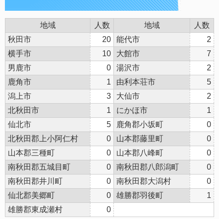
地域
人数
地域
人数
秋田市
20
能代市
2
横手市
10
大館市
7
男鹿市
0
湯沢市
2
鹿角市
1
由利本荘市
5
潟上市
3
大仙市
2
北秋田市
1
にかほ市
1
仙北市
5
鹿角郡小坂町
0
北秋田郡上小阿仁村
0
山本郡藤里町
0
山本郡三種町
0
山本郡八峰町
0
南秋田郡五城目町
0
南秋田郡八郎潟町
0
南秋田郡井川町
0
南秋田郡大潟村
0
仙北郡美郷町
0
雄勝郡羽後町
1
雄勝郡東成瀬村
0