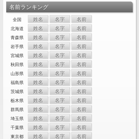
名前ランキング
姓名
名字
名前
全国
姓名
名字
名前
北海道
姓名
名字
名前
青森県
姓名
名字
名前
岩手県
姓名
名字
名前
宮城県
姓名
名字
名前
秋田県
姓名
名字
名前
山形県
姓名
名字
名前
福島県
姓名
名字
名前
茨城県
姓名
名字
名前
栃木県
姓名
名字
名前
群馬県
姓名
名字
名前
埼玉県
姓名
名字
名前
千葉県
姓名
名字
名前
東京都