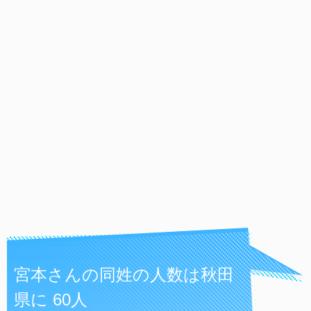
宮本さんの同姓の人数は秋田
県に 60人