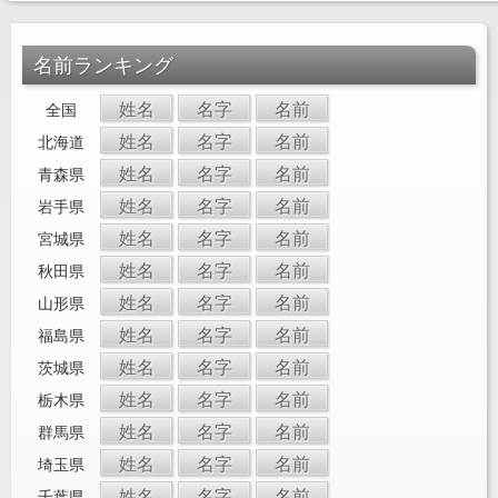
名前ランキング
姓名
名字
名前
全国
姓名
名字
名前
北海道
姓名
名字
名前
青森県
姓名
名字
名前
岩手県
姓名
名字
名前
宮城県
姓名
名字
名前
秋田県
姓名
名字
名前
山形県
姓名
名字
名前
福島県
姓名
名字
名前
茨城県
姓名
名字
名前
栃木県
姓名
名字
名前
群馬県
姓名
名字
名前
埼玉県
姓名
名字
名前
千葉県