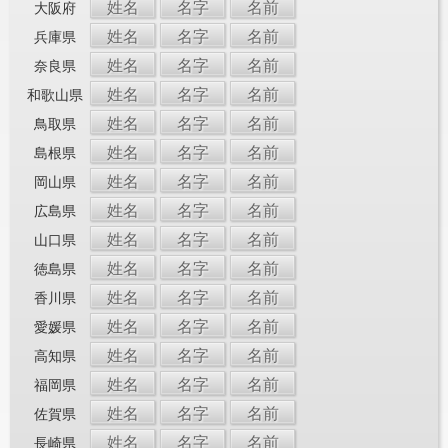
姓名
名字
名前
大阪府
姓名
名字
名前
兵庫県
姓名
名字
名前
奈良県
姓名
名字
名前
和歌山県
姓名
名字
名前
鳥取県
姓名
名字
名前
島根県
姓名
名字
名前
岡山県
姓名
名字
名前
広島県
姓名
名字
名前
山口県
姓名
名字
名前
徳島県
姓名
名字
名前
香川県
姓名
名字
名前
愛媛県
姓名
名字
名前
高知県
姓名
名字
名前
福岡県
姓名
名字
名前
佐賀県
姓名
名字
名前
長崎県