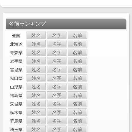
名前ランキング
姓名
名字
名前
全国
姓名
名字
名前
北海道
姓名
名字
名前
青森県
姓名
名字
名前
岩手県
姓名
名字
名前
宮城県
姓名
名字
名前
秋田県
姓名
名字
名前
山形県
姓名
名字
名前
福島県
姓名
名字
名前
茨城県
姓名
名字
名前
栃木県
姓名
名字
名前
群馬県
姓名
名字
名前
埼玉県