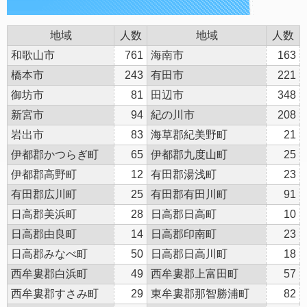
地域
人数
地域
人数
和歌山市
761
海南市
163
橋本市
243
有田市
221
御坊市
81
田辺市
348
新宮市
94
紀の川市
208
岩出市
83
海草郡紀美野町
21
伊都郡かつらぎ町
65
伊都郡九度山町
25
伊都郡高野町
12
有田郡湯浅町
23
有田郡広川町
25
有田郡有田川町
91
日高郡美浜町
28
日高郡日高町
10
日高郡由良町
14
日高郡印南町
23
日高郡みなべ町
50
日高郡日高川町
18
西牟婁郡白浜町
49
西牟婁郡上富田町
57
西牟婁郡すさみ町
29
東牟婁郡那智勝浦町
82