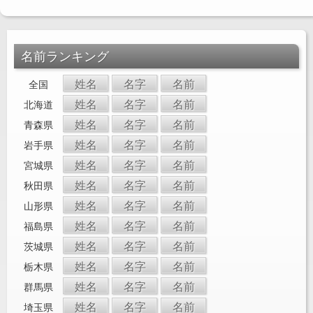
名前ランキング
姓名
名字
名前
全国
姓名
名字
名前
北海道
姓名
名字
名前
青森県
姓名
名字
名前
岩手県
姓名
名字
名前
宮城県
姓名
名字
名前
秋田県
姓名
名字
名前
山形県
姓名
名字
名前
福島県
姓名
名字
名前
茨城県
姓名
名字
名前
栃木県
姓名
名字
名前
群馬県
姓名
名字
名前
埼玉県