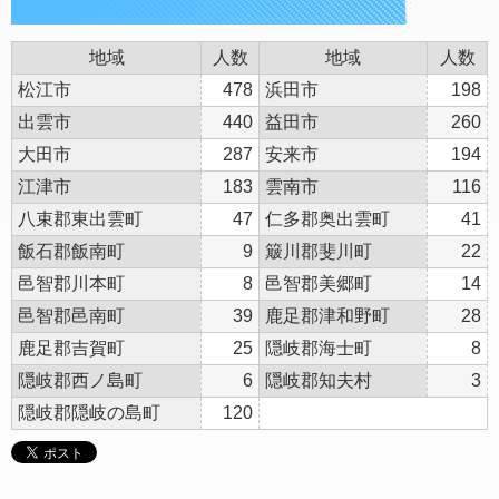
地域
人数
地域
人数
松江市
478
浜田市
198
出雲市
440
益田市
260
大田市
287
安来市
194
江津市
183
雲南市
116
八束郡東出雲町
47
仁多郡奥出雲町
41
飯石郡飯南町
9
簸川郡斐川町
22
邑智郡川本町
8
邑智郡美郷町
14
邑智郡邑南町
39
鹿足郡津和野町
28
鹿足郡吉賀町
25
隠岐郡海士町
8
隠岐郡西ノ島町
6
隠岐郡知夫村
3
隠岐郡隠岐の島町
120