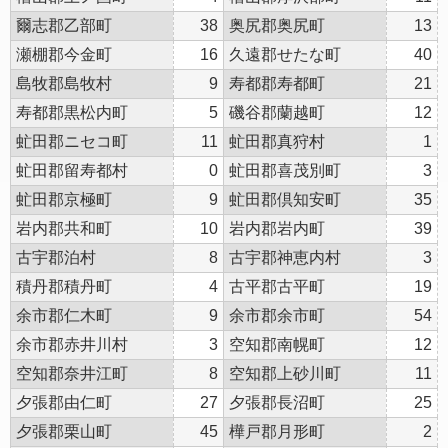
爾志郡乙部町
38
奥尻郡奥尻町
13
瀬棚郡今金町
16
久遠郡せたな町
40
島牧郡島牧村
9
寿都郡寿都町
21
寿都郡黒松内町
5
磯谷郡蘭越町
12
虻田郡ニセコ町
11
虻田郡真狩村
1
虻田郡留寿都村
0
虻田郡喜茂別町
3
虻田郡京極町
9
虻田郡倶知安町
35
岩内郡共和町
10
岩内郡岩内町
39
古宇郡泊村
8
古宇郡神恵内村
3
積丹郡積丹町
4
古平郡古平町
19
余市郡仁木町
9
余市郡余市町
54
余市郡赤井川村
3
空知郡南幌町
12
空知郡奈井江町
8
空知郡上砂川町
11
夕張郡由仁町
27
夕張郡長沼町
25
夕張郡栗山町
45
樺戸郡月形町
2