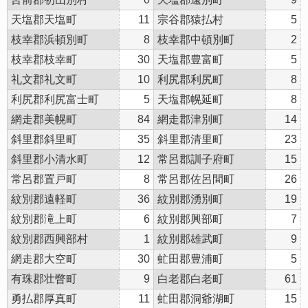
天塩郡天塩町
11
宗谷郡猿払村
5
枝幸郡浜頓別町
8
枝幸郡中頓別町
2
枝幸郡枝幸町
30
天塩郡豊富町
5
礼文郡礼文町
10
利尻郡利尻町
8
利尻郡利尻富士町
5
天塩郡幌延町
8
網走郡美幌町
84
網走郡津別町
14
斜里郡斜里町
35
斜里郡清里町
23
斜里郡小清水町
12
常呂郡訓子府町
15
常呂郡置戸町
8
常呂郡佐呂間町
26
紋別郡遠軽町
36
紋別郡湧別町
19
紋別郡滝上町
6
紋別郡興部町
7
紋別郡西興部村
1
紋別郡雄武町
9
網走郡大空町
30
虻田郡豊浦町
5
有珠郡壮瞥町
9
白老郡白老町
61
勇払郡厚真町
11
虻田郡洞爺湖町
15