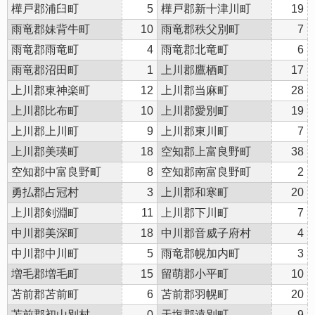
樺戸郡浦臼町
5
樺戸郡新十津川町
19
雨竜郡妹背牛町
10
雨竜郡秩父別町
7
雨竜郡雨竜町
4
雨竜郡北竜町
6
雨竜郡沼田町
1
上川郡鷹栖町
17
上川郡東神楽町
12
上川郡当麻町
28
上川郡比布町
10
上川郡愛別町
19
上川郡上川町
9
上川郡東川町
7
上川郡美瑛町
18
空知郡上富良野町
38
空知郡中富良野町
8
空知郡南富良野町
2
勇払郡占冠村
3
上川郡和寒町
20
上川郡剣淵町
11
上川郡下川町
7
中川郡美深町
18
中川郡音威子府村
4
中川郡中川町
5
雨竜郡幌加内町
3
増毛郡増毛町
15
留萌郡小平町
10
苫前郡苫前町
6
苫前郡羽幌町
20
苫前郡初山別村
0
天塩郡遠別町
9