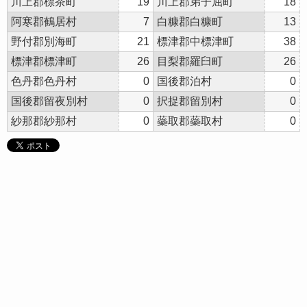
川上郡標茶町
19
川上郡弟子屈町
18
阿寒郡鶴居村
7
白糠郡白糠町
13
野付郡別海町
21
標津郡中標津町
38
標津郡標津町
26
目梨郡羅臼町
26
色丹郡色丹村
0
国後郡泊村
0
国後郡留夜別村
0
択捉郡留別村
0
紗那郡紗那村
0
蘂取郡蘂取村
0