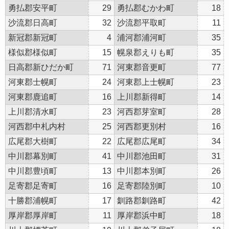
勇払郡安平町
29
勇払郡むかわ町
18
沙流郡日高町
32
沙流郡平取町
11
新冠郡新冠町
4
浦河郡浦河町
35
様似郡様似町
15
幌泉郡えりも町
35
日高郡新ひだか町
71
河東郡音更町
77
河東郡士幌町
24
河東郡上士幌町
23
河東郡鹿追町
16
上川郡新得町
14
上川郡清水町
23
河西郡芽室町
28
河西郡中札内村
25
河西郡更別村
16
広尾郡大樹町
22
広尾郡広尾町
34
中川郡幕別町
41
中川郡池田町
31
中川郡豊頃町
13
中川郡本別町
26
足寄郡足寄町
16
足寄郡陸別町
10
十勝郡浦幌町
17
釧路郡釧路町
42
厚岸郡厚岸町
11
厚岸郡浜中町
18