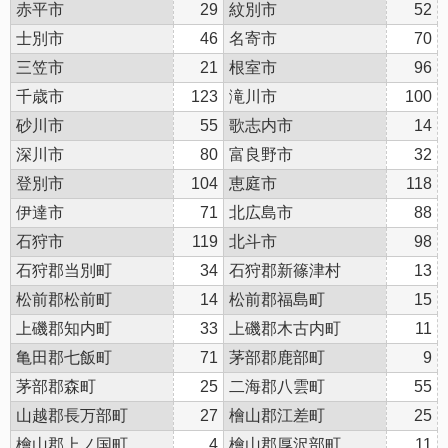
赤平市
29
紋別市
52
士別市
46
名寄市
70
三笠市
21
根室市
96
千歳市
123
滝川市
100
砂川市
55
歌志内市
14
深川市
80
富良野市
32
登別市
104
恵庭市
118
伊達市
71
北広島市
88
石狩市
119
北斗市
98
石狩郡当別町
34
石狩郡新篠津村
13
松前郡松前町
14
松前郡福島町
15
上磯郡知内町
33
上磯郡木古内町
11
亀田郡七飯町
71
茅部郡鹿部町
9
茅部郡森町
25
二海郡八雲町
55
山越郡長万部町
27
檜山郡江差町
25
檜山郡上ノ国町
4
檜山郡厚沢部町
11