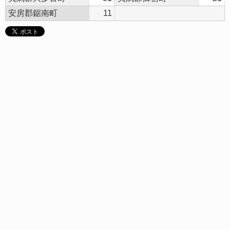
安房郡鋸南町
11