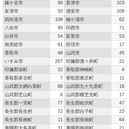
鎌ケ谷市
98
君津市
103
富津市
50
浦安市
109
四街道市
108
袖ケ浦市
62
八街市
95
印西市
71
白井市
54
富里市
53
南房総市
91
匝瑳市
17
香取市
48
山武市
45
いすみ市
207
印旛郡酒々井町
21
印旛郡栄町
32
香取郡神崎町
4
香取郡多古町
7
香取郡東庄町
11
山武郡大網白里町
88
山武郡九十九里町
16
山武郡芝山町
6
山武郡横芝光町
17
長生郡一宮町
77
長生郡睦沢町
47
長生郡長生村
72
長生郡白子町
23
長生郡長柄町
11
長生郡長南町
64
夷隅郡大多喜町
31
夷隅郡御宿町
21