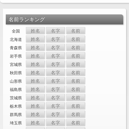
名前ランキング
姓名
名字
名前
全国
姓名
名字
名前
北海道
姓名
名字
名前
青森県
姓名
名字
名前
岩手県
姓名
名字
名前
宮城県
姓名
名字
名前
秋田県
姓名
名字
名前
山形県
姓名
名字
名前
福島県
姓名
名字
名前
茨城県
姓名
名字
名前
栃木県
姓名
名字
名前
群馬県
姓名
名字
名前
埼玉県