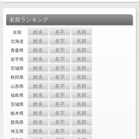
名前ランキング
姓名
名字
名前
全国
姓名
名字
名前
北海道
姓名
名字
名前
青森県
姓名
名字
名前
岩手県
姓名
名字
名前
宮城県
姓名
名字
名前
秋田県
姓名
名字
名前
山形県
姓名
名字
名前
福島県
姓名
名字
名前
茨城県
姓名
名字
名前
栃木県
姓名
名字
名前
群馬県
姓名
名字
名前
埼玉県