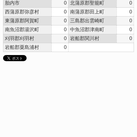
胎内市
0
北蒲原郡聖籠町
0
西蒲原郡弥彦村
0
南蒲原郡田上町
0
東蒲原郡阿賀町
0
三島郡出雲崎町
0
南魚沼郡湯沢町
0
中魚沼郡津南町
0
刈羽郡刈羽村
0
岩船郡関川村
0
岩船郡粟島浦村
0