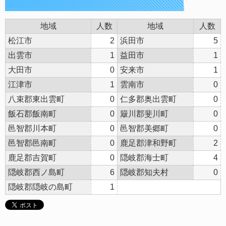
地域
人数
地域
人数
松江市
2
浜田市
5
出雲市
1
益田市
1
大田市
0
安来市
1
江津市
1
雲南市
0
八束郡東出雲町
0
仁多郡奥出雲町
0
飯石郡飯南町
0
簸川郡斐川町
0
邑智郡川本町
0
邑智郡美郷町
0
邑智郡邑南町
0
鹿足郡津和野町
2
鹿足郡吉賀町
0
隠岐郡海士町
4
隠岐郡西ノ島町
6
隠岐郡知夫村
0
隠岐郡隠岐の島町
1