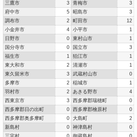
三鷹市
3
青梅市
3
府中市
5
昭島市
3
調布市
2
町田市
12
小金井市
4
小平市
1
日野市
0
東村山市
1
国分寺市
0
国立市
3
福生市
1
狛江市
1
東大和市
2
清瀬市
1
東久留米市
3
武蔵村山市
0
多摩市
2
稲城市
1
羽村市
2
あきる野市
4
西東京市
3
西多摩郡瑞穂町
0
西多摩郡日の出町
0
西多摩郡檜原村
0
西多摩郡奥多摩町
0
大島町
2
新島村
0
神津島村
0
三宅村
0
御蔵島村
0