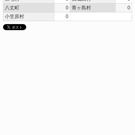
八丈町
0
青ヶ島村
0
小笠原村
0