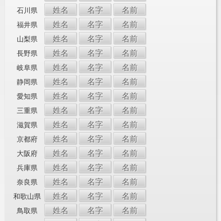
姓名
名字
名前
石川県
姓名
名字
名前
福井県
姓名
名字
名前
山梨県
姓名
名字
名前
長野県
姓名
名字
名前
岐阜県
姓名
名字
名前
静岡県
姓名
名字
名前
愛知県
姓名
名字
名前
三重県
姓名
名字
名前
滋賀県
姓名
名字
名前
京都府
姓名
名字
名前
大阪府
姓名
名字
名前
兵庫県
姓名
名字
名前
奈良県
姓名
名字
名前
和歌山県
姓名
名字
名前
鳥取県