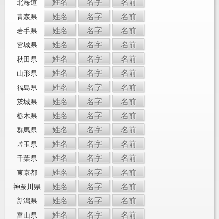
姓名
名字
名前
北海道
姓名
名字
名前
青森県
姓名
名字
名前
岩手県
姓名
名字
名前
宮城県
姓名
名字
名前
秋田県
姓名
名字
名前
山形県
姓名
名字
名前
福島県
姓名
名字
名前
茨城県
姓名
名字
名前
栃木県
姓名
名字
名前
群馬県
姓名
名字
名前
埼玉県
姓名
名字
名前
千葉県
姓名
名字
名前
東京都
姓名
名字
名前
神奈川県
姓名
名字
名前
新潟県
姓名
名字
名前
富山県