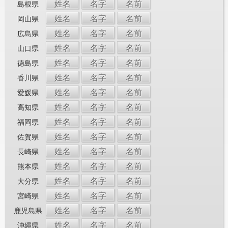
姓名
名字
名前
島根県
姓名
名字
名前
岡山県
姓名
名字
名前
広島県
姓名
名字
名前
山口県
姓名
名字
名前
徳島県
姓名
名字
名前
香川県
姓名
名字
名前
愛媛県
姓名
名字
名前
高知県
姓名
名字
名前
福岡県
姓名
名字
名前
佐賀県
姓名
名字
名前
長崎県
姓名
名字
名前
熊本県
姓名
名字
名前
大分県
姓名
名字
名前
宮崎県
姓名
名字
名前
鹿児島県
姓名
名字
名前
沖縄県