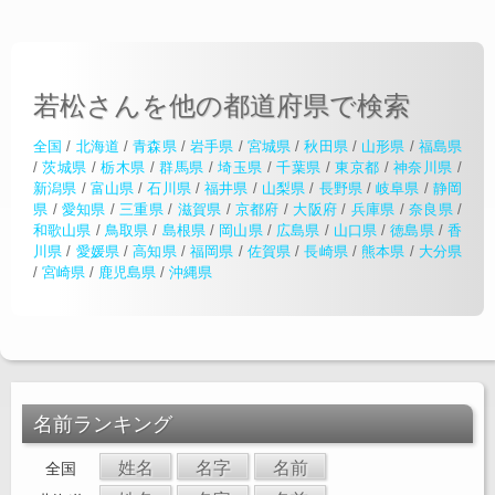
若松さんを他の都道府県で検索
全国
/
北海道
/
青森県
/
岩手県
/
宮城県
/
秋田県
/
山形県
/
福島県
/
茨城県
/
栃木県
/
群馬県
/
埼玉県
/
千葉県
/
東京都
/
神奈川県
/
新潟県
/
富山県
/
石川県
/
福井県
/
山梨県
/
長野県
/
岐阜県
/
静岡
県
/
愛知県
/
三重県
/
滋賀県
/
京都府
/
大阪府
/
兵庫県
/
奈良県
/
和歌山県
/
鳥取県
/
島根県
/
岡山県
/
広島県
/
山口県
/
徳島県
/
香
川県
/
愛媛県
/
高知県
/
福岡県
/
佐賀県
/
長崎県
/
熊本県
/
大分県
/
宮崎県
/
鹿児島県
/
沖縄県
名前ランキング
姓名
名字
名前
全国