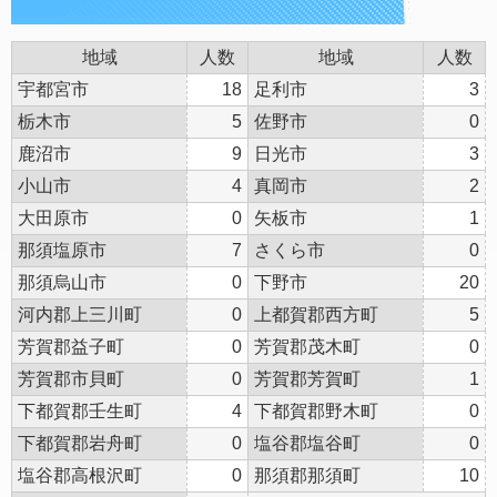
地域
人数
地域
人数
宇都宮市
18
足利市
3
栃木市
5
佐野市
0
鹿沼市
9
日光市
3
小山市
4
真岡市
2
大田原市
0
矢板市
1
那須塩原市
7
さくら市
0
那須烏山市
0
下野市
20
河内郡上三川町
0
上都賀郡西方町
5
芳賀郡益子町
0
芳賀郡茂木町
0
芳賀郡市貝町
0
芳賀郡芳賀町
1
下都賀郡壬生町
4
下都賀郡野木町
0
下都賀郡岩舟町
0
塩谷郡塩谷町
0
塩谷郡高根沢町
0
那須郡那須町
10