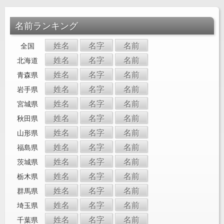
名前ランキング
姓名
名字
名前
全国
姓名
名字
名前
北海道
姓名
名字
名前
青森県
姓名
名字
名前
岩手県
姓名
名字
名前
宮城県
姓名
名字
名前
秋田県
姓名
名字
名前
山形県
姓名
名字
名前
福島県
姓名
名字
名前
茨城県
姓名
名字
名前
栃木県
姓名
名字
名前
群馬県
姓名
名字
名前
埼玉県
姓名
名字
名前
千葉県