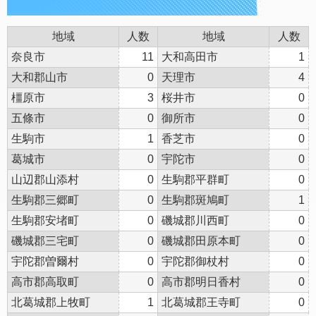
地域
人数
地域
人数
奈良市
11
大和高田市
1
大和郡山市
0
天理市
4
橿原市
3
桜井市
0
五條市
0
御所市
0
生駒市
1
香芝市
0
葛城市
0
宇陀市
0
山辺郡山添村
0
生駒郡平群町
0
生駒郡三郷町
0
生駒郡斑鳩町
1
生駒郡安堵町
0
磯城郡川西町
0
磯城郡三宅町
0
磯城郡田原本町
0
宇陀郡曽爾村
0
宇陀郡御杖村
0
高市郡高取町
0
高市郡明日香村
0
北葛城郡上牧町
1
北葛城郡王寺町
0