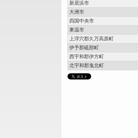
新居浜市
大洲市
四国中央市
東温市
上浮穴郡久万高原町
伊予郡砥部町
西宇和郡伊方町
北宇和郡鬼北町