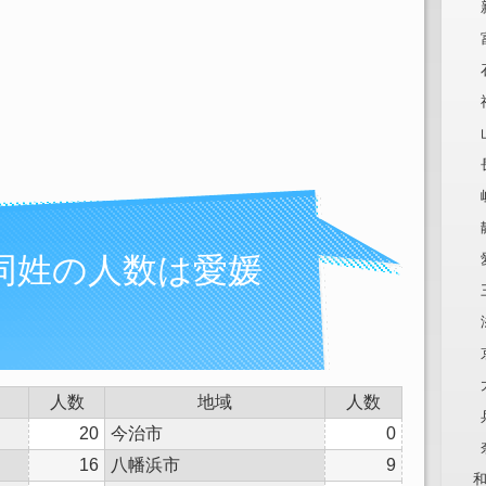
同姓の人数は愛媛
人数
地域
人数
20
今治市
0
16
八幡浜市
9