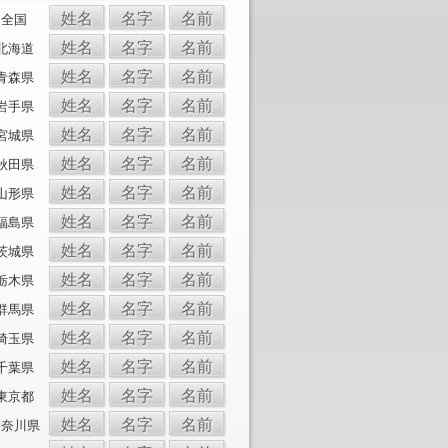
姓名
名字
名前
全国
姓名
名字
名前
北海道
姓名
名字
名前
青森県
姓名
名字
名前
岩手県
姓名
名字
名前
宮城県
姓名
名字
名前
秋田県
姓名
名字
名前
山形県
姓名
名字
名前
福島県
姓名
名字
名前
茨城県
姓名
名字
名前
栃木県
姓名
名字
名前
群馬県
姓名
名字
名前
埼玉県
姓名
名字
名前
千葉県
姓名
名字
名前
東京都
姓名
名字
名前
神奈川県