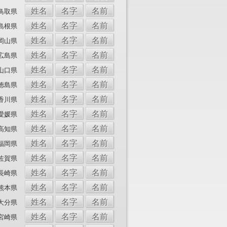
姓名
名字
名前
鳥取県
姓名
名字
名前
島根県
姓名
名字
名前
岡山県
姓名
名字
名前
広島県
姓名
名字
名前
山口県
姓名
名字
名前
徳島県
姓名
名字
名前
香川県
姓名
名字
名前
愛媛県
姓名
名字
名前
高知県
姓名
名字
名前
福岡県
姓名
名字
名前
佐賀県
姓名
名字
名前
長崎県
姓名
名字
名前
熊本県
姓名
名字
名前
大分県
姓名
名字
名前
宮崎県