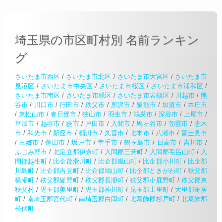
埼玉県の市区町村別 名前ランキン
グ
さいたま市西区
/
さいたま市北区
/
さいたま市大宮区
/
さいたま市
見沼区
/
さいたま市中央区
/
さいたま市桜区
/
さいたま市浦和区
/
さいたま市南区
/
さいたま市緑区
/
さいたま市岩槻区
/
川越市
/
熊
谷市
/
川口市
/
行田市
/
秩父市
/
所沢市
/
飯能市
/
加須市
/
本庄市
/
東松山市
/
春日部市
/
狭山市
/
羽生市
/
鴻巣市
/
深谷市
/
上尾市
/
草加市
/
越谷市
/
蕨市
/
戸田市
/
入間市
/
鳩ヶ谷市
/
朝霞市
/
志木
市
/
和光市
/
新座市
/
桶川市
/
久喜市
/
北本市
/
八潮市
/
富士見市
/
三郷市
/
蓮田市
/
坂戸市
/
幸手市
/
鶴ヶ島市
/
日高市
/
吉川市
/
ふじみ野市
/
北足立郡伊奈町
/
入間郡三芳町
/
入間郡毛呂山町
/
入
間郡越生町
/
比企郡滑川町
/
比企郡嵐山町
/
比企郡小川町
/
比企郡
川島町
/
比企郡吉見町
/
比企郡鳩山町
/
比企郡ときがわ町
/
秩父郡
横瀬町
/
秩父郡皆野町
/
秩父郡長瀞町
/
秩父郡小鹿野町
/
秩父郡東
秩父村
/
児玉郡美里町
/
児玉郡神川町
/
児玉郡上里町
/
大里郡寄居
町
/
南埼玉郡宮代町
/
南埼玉郡白岡町
/
北葛飾郡杉戸町
/
北葛飾郡
松伏町