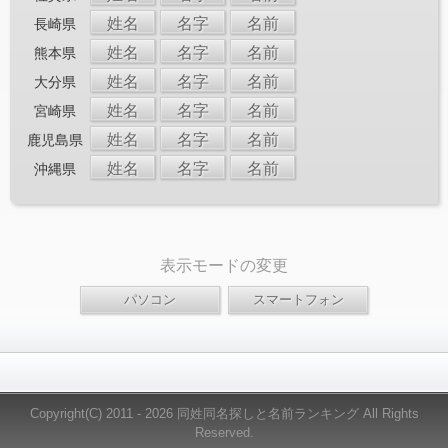
姓名
名字
名前
長崎県
姓名
名字
名前
熊本県
姓名
名字
名前
大分県
姓名
名字
名前
宮崎県
姓名
名字
名前
鹿児島県
姓名
名字
名前
沖縄県
表示モードの変更
Copyright(C) 2011 - 2026 同姓同名探しと名前ランキング All Rights
Reserved.