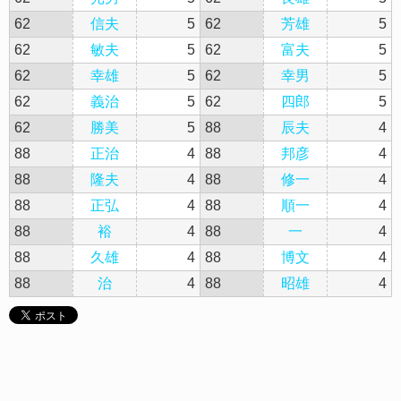
62
信夫
5
62
芳雄
5
62
敏夫
5
62
富夫
5
62
幸雄
5
62
幸男
5
62
義治
5
62
四郎
5
62
勝美
5
88
辰夫
4
88
正治
4
88
邦彦
4
88
隆夫
4
88
修一
4
88
正弘
4
88
順一
4
88
裕
4
88
一
4
88
久雄
4
88
博文
4
88
治
4
88
昭雄
4