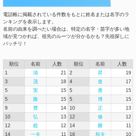
電話帳に掲載されている件数をもとに姓名または名字のラ
ンキングを表示します。
名前の由来を調べたい場合は、特定の名字・苗字が多い地
域が見つかれば、祖先のルーツが分かるかも？先祖探しに
バッチリ！
順位
名前
人数
順位
名前
人数
1
清
21
2
昇
19
3
茂
18
4
進
17
5
実
15
5
勇
15
5
隆
15
5
博
15
9
豊
14
10
正
13
10
弘
13
12
修
12
12
稔
12
14
勝
11
14
一夫
11
16
和夫
10