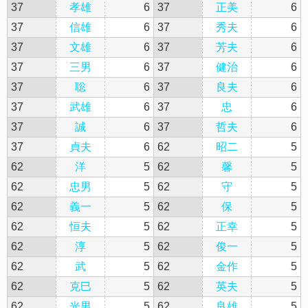
37
孝雄
6
37
正美
6
37
信雄
6
37
秀夫
6
37
文雄
6
37
芳夫
6
37
三男
6
37
健治
6
37
聡
6
37
良夫
6
37
武雄
6
37
忠
6
37
誠
6
37
哲夫
6
37
貞夫
6
62
昭二
5
62
洋
5
62
馨
5
62
忠男
5
62
守
5
62
義一
5
62
保
5
62
恒夫
5
62
正幸
5
62
淳
5
62
俊一
5
62
武
5
62
金作
5
62
克巳
5
62
英夫
5
62
光男
5
62
良雄
5