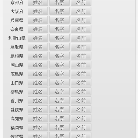
姓名
名字
名前
京都府
姓名
名字
名前
大阪府
姓名
名字
名前
兵庫県
姓名
名字
名前
奈良県
姓名
名字
名前
和歌山県
姓名
名字
名前
鳥取県
姓名
名字
名前
島根県
姓名
名字
名前
岡山県
姓名
名字
名前
広島県
姓名
名字
名前
山口県
姓名
名字
名前
徳島県
姓名
名字
名前
香川県
姓名
名字
名前
愛媛県
姓名
名字
名前
高知県
姓名
名字
名前
福岡県
姓名
名字
名前
佐賀県