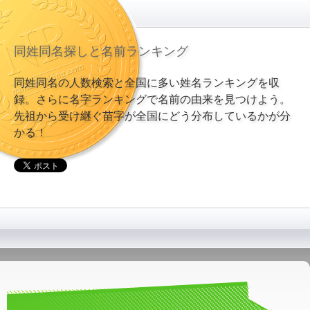
同姓同名探しと名前ランキング
同姓同名の人数検索と全国に多い姓名ランキングを収
録。さらに名字ランキングで名前の由来を見つけよう。
先祖から受け継ぐ苗字が全国にどう分布しているかが分
かる！