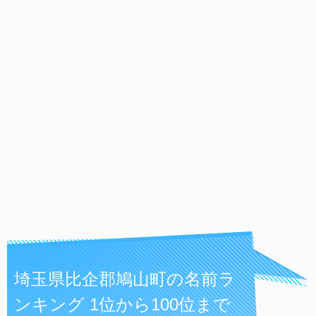
埼玉県比企郡鳩山町の名前ラ
ンキング 1位から100位まで