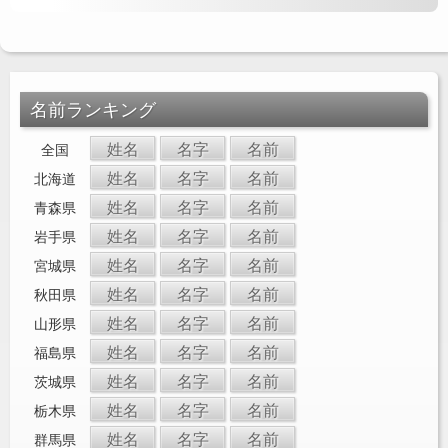
名前ランキング
姓名
名字
名前
全国
姓名
名字
名前
北海道
姓名
名字
名前
青森県
姓名
名字
名前
岩手県
姓名
名字
名前
宮城県
姓名
名字
名前
秋田県
姓名
名字
名前
山形県
姓名
名字
名前
福島県
姓名
名字
名前
茨城県
姓名
名字
名前
栃木県
姓名
名字
名前
群馬県