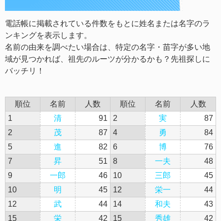
電話帳に掲載されている件数をもとに姓名または名字のラ
ンキングを表示します。
名前の由来を調べたい場合は、特定の名字・苗字が多い地
域が見つかれば、祖先のルーツが分かるかも？先祖探しに
バッチリ！
順位
名前
人数
順位
名前
人数
1
清
91
2
実
87
2
茂
87
4
勇
84
5
進
82
6
博
76
7
昇
51
8
一夫
48
9
一郎
46
10
三郎
45
10
明
45
12
栄一
44
12
武
44
14
和夫
43
15
栄
42
15
秀雄
42