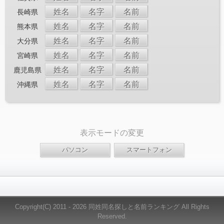
姓名
名字
名前
長崎県
姓名
名字
名前
熊本県
姓名
名字
名前
大分県
姓名
名字
名前
宮崎県
姓名
名字
名前
鹿児島県
姓名
名字
名前
沖縄県
表示モードの変更
Copyright(C) 2011 - 2026 同姓同名探しと名前ランキング All Rights
Reserved.