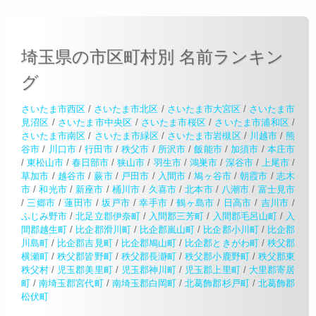
埼玉県の市区町村別 名前ランキン
グ
さいたま市西区
/
さいたま市北区
/
さいたま市大宮区
/
さいたま市
見沼区
/
さいたま市中央区
/
さいたま市桜区
/
さいたま市浦和区
/
さいたま市南区
/
さいたま市緑区
/
さいたま市岩槻区
/
川越市
/
熊
谷市
/
川口市
/
行田市
/
秩父市
/
所沢市
/
飯能市
/
加須市
/
本庄市
/
東松山市
/
春日部市
/
狭山市
/
羽生市
/
鴻巣市
/
深谷市
/
上尾市
/
草加市
/
越谷市
/
蕨市
/
戸田市
/
入間市
/
鳩ヶ谷市
/
朝霞市
/
志木
市
/
和光市
/
新座市
/
桶川市
/
久喜市
/
北本市
/
八潮市
/
富士見市
/
三郷市
/
蓮田市
/
坂戸市
/
幸手市
/
鶴ヶ島市
/
日高市
/
吉川市
/
ふじみ野市
/
北足立郡伊奈町
/
入間郡三芳町
/
入間郡毛呂山町
/
入
間郡越生町
/
比企郡滑川町
/
比企郡嵐山町
/
比企郡小川町
/
比企郡
川島町
/
比企郡吉見町
/
比企郡鳩山町
/
比企郡ときがわ町
/
秩父郡
横瀬町
/
秩父郡皆野町
/
秩父郡長瀞町
/
秩父郡小鹿野町
/
秩父郡東
秩父村
/
児玉郡美里町
/
児玉郡神川町
/
児玉郡上里町
/
大里郡寄居
町
/
南埼玉郡宮代町
/
南埼玉郡白岡町
/
北葛飾郡杉戸町
/
北葛飾郡
松伏町